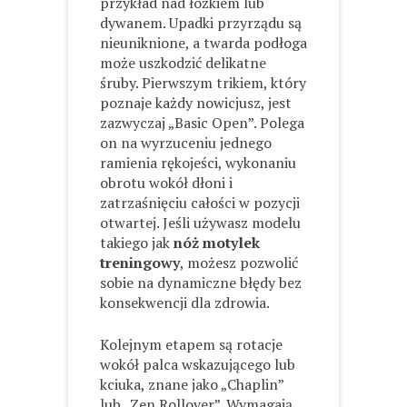
przykład nad łóżkiem lub
dywanem. Upadki przyrządu są
nieuniknione, a twarda podłoga
może uszkodzić delikatne
śruby. Pierwszym trikiem, który
poznaje każdy nowicjusz, jest
zazwyczaj „Basic Open”. Polega
on na wyrzuceniu jednego
ramienia rękojeści, wykonaniu
obrotu wokół dłoni i
zatrzaśnięciu całości w pozycji
otwartej. Jeśli używasz modelu
takiego jak
nóż motylek
treningowy
, możesz pozwolić
sobie na dynamiczne błędy bez
konsekwencji dla zdrowia.
Kolejnym etapem są rotacje
wokół palca wskazującego lub
kciuka, znane jako „Chaplin”
lub „Zen Rollover”. Wymagają