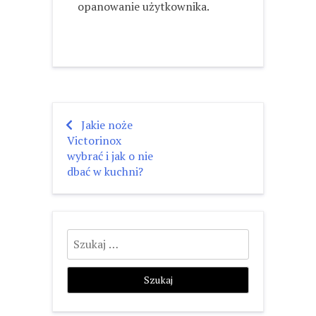
opanowanie użytkownika.
Jakie noże
Nawigacja
Victorinox
wpisu
wybrać i jak o nie
dbać w kuchni?
Szukaj: