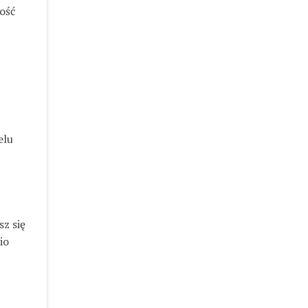
ość
elu
sz się
io