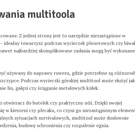
wania multitoola
icowane. Z jednej strony jest to narzędzie niezastąpione w
– idealny towarzysz podczas wycieczek plenerowych czy biwa
l, nawet najbardziej skomplikowane zadania mogą być wykonane
 być używany do naprawy roweru, gdzie potrzebne są różnoro
 szczypce. Podczas wycieczki górskiej multitool może służyć ja
e lin, gałęzi czy ściąganie metalowych kółek.
o otwieracz do butelek czy praktyczny nóż. Dzięki swojej
ę w kieszeni czy plecaku, co czyni go niezastąpionym eleme
lnych sytuacjach survivalowych, multitool może dosłownie
edzenia, budowę schronienia czy rozpalenie ognia.