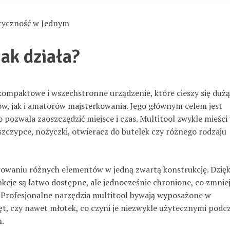
ktyczność w Jednym
jak działa?
o kompaktowe i wszechstronne urządzenie, które cieszy się dużą
w, jak i amatorów majsterkowania. Jego głównym celem jest
 pozwala zaoszczędzić miejsce i czas. Multitool zwykle mieści
 szczypce, nożyczki, otwieracz do butelek czy różnego rodzaju
growaniu różnych elementów w jedną zwartą konstrukcję. Dzięk
je są łatwo dostępne, ale jednocześnie chronione, co zmnie
 Profesjonalne narzędzia multitool bywają wyposażone w
ręt, czy nawet młotek, co czyni je niezwykle użytecznymi podc
h.