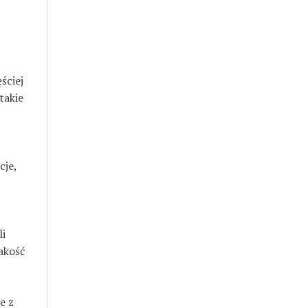
ściej
takie
cje,
li
akość
e z