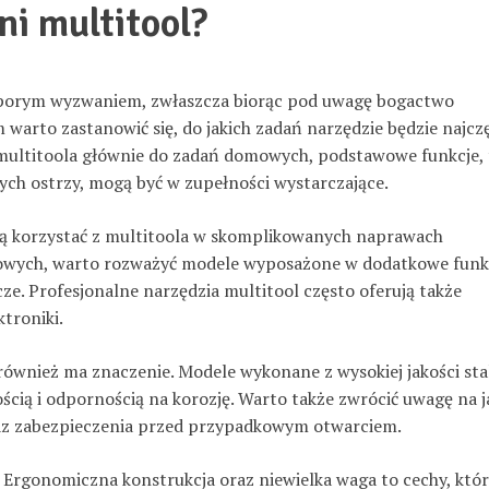
i multitool?
porym wyzwaniem, zwłaszcza biorąc pod uwagę bogactwo
 warto zastanowić się, do jakich zadań narzędzie będzie najczę
ultitoola głównie do zadań domowych, podstawowe funkcje, 
żnych ostrzy, mogą być w zupełności wystarczające.
dą korzystać z multitoola w skomplikowanych naprawach
lowych, warto rozważyć modele wyposażone w dodatkowe funk
cze. Profesjonalne narzędzia multitool często oferują także
troniki.
 również ma znaczenie. Modele wykonane z wysokiej jakości sta
ścią i odpornością na korozję. Warto także zwrócić uwagę na j
z zabezpieczenia przed przypadkowym otwarciem.
Ergonomiczna konstrukcja oraz niewielka waga to cechy, któr