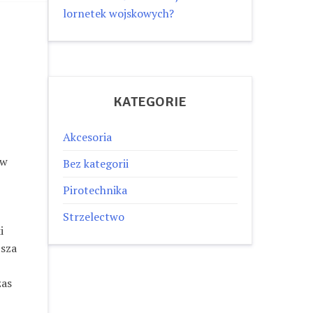
lornetek wojskowych?
KATEGORIE
Akcesoria
 w
Bez kategorii
Pirotechnika
Strzelectwo
i
jsza
zas