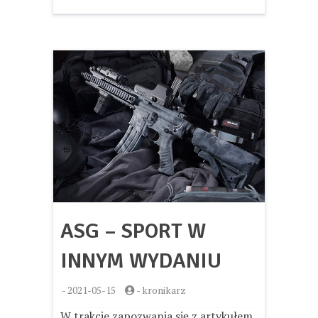
ASG – SPORT W
INNYM WYDANIU
-
2021-05-15
-
kronikarz
W trakcie zapozwania się z artykułem