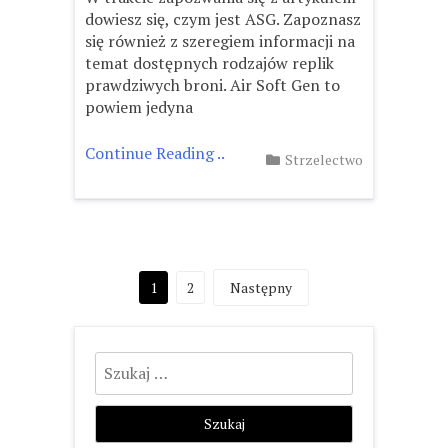
dowiesz się, czym jest ASG. Zapoznasz
się również z szeregiem informacji na
temat dostępnych rodzajów replik
prawdziwych broni. Air Soft Gen to
powiem jedyna
Continue Reading ..
Strzelectwo
Stronicowanie
1
2
Następny
wpisów
Szukaj: